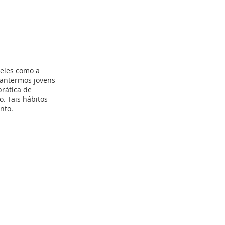
deles como a
mantermos jovens
prática de
o. Tais hábitos
nto.