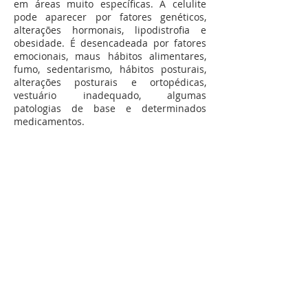
em áreas muito específicas. A celulite
pode aparecer por fatores genéticos,
alterações hormonais, lipodistrofia e
obesidade. É desencadeada por fatores
emocionais, maus hábitos alimentares,
fumo, sedentarismo, hábitos posturais,
alterações posturais e ortopédicas,
vestuário inadequado, algumas
patologias de base e determinados
medicamentos.
Nossos métodos:
Ultravac
Indermopress
Carboxiterapia
Manthus
Iontoforese
© 2021 Clínica Luque - Desenvolvido por
Doisemum